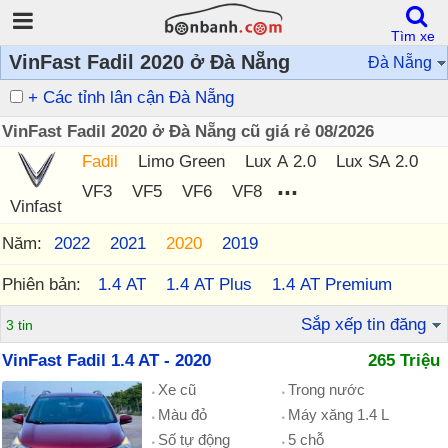
Tìm xe
VinFast Fadil 2020 ở Đà Nẵng
Đà Nẵng
+ Các tỉnh lân cận Đà Nẵng
VinFast Fadil 2020 ở Đà Nẵng cũ giá rẻ 08/2026
Fadil
Limo Green
Lux A 2.0
Lux SA 2.0
...
VF3
VF5
VF6
VF8
Vinfast
Năm:
2022
2021
2020
2019
Phiên bản:
1.4 AT
1.4 AT Plus
1.4 AT Premium
Sắp xếp tin đăng
3 tin
VinFast Fadil 1.4 AT - 2020
265 Triệu
Xe cũ
Trong nước
Màu đỏ
Máy xăng 1.4 L
Số tự động
5 chỗ