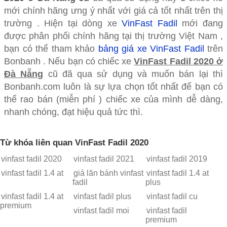
mới chính hãng ưng ý nhất với giá cả tốt nhất trên thị
trường . Hiện tại dòng xe
VinFast Fadil
mới đang
được phân phối chính hãng tại thị trường Việt Nam ,
bạn có thể tham khảo
bảng giá xe VinFast Fadil
trên
Bonbanh . Nếu bạn có chiếc xe
VinFast Fadil 2020 ở
Đà Nẵng
cũ đã qua sử dụng và muốn bán lại thì
Bonbanh.com luôn là sự lựa chọn tốt nhất để bạn có
thể rao bán (miễn phí ) chiếc xe của mình dễ dàng,
nhanh chóng, đạt hiệu quả tức thì.
Từ khóa liên quan VinFast Fadil 2020
vinfast fadil 2020
vinfast fadil 2021
vinfast fadil 2019
vinfast fadil 1.4 at
giá lăn bánh vinfast
vinfast fadil 1.4 at
fadil
plus
vinfast fadil 1.4 at
vinfast fadil plus
vinfast fadil cu
premium
vinfast fadil moi
vinfast fadil
premium