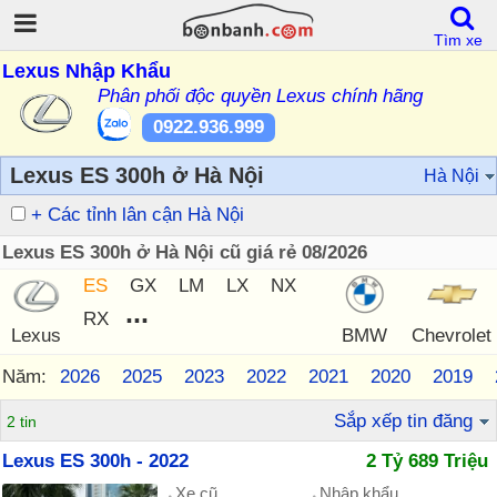
Tìm xe
Lexus Nhập Khẩu
Phân phối độc quyền Lexus chính hãng
0922.936.999
Lexus ES 300h ở Hà Nội
Hà Nội
+ Các tỉnh lân cận Hà Nội
Lexus ES 300h ở Hà Nội cũ giá rẻ 08/2026
ES
GX
LM
LX
NX
...
RX
Lexus
BMW
Chevrolet
Năm:
2026
2025
2023
2022
2021
2020
2019
Sắp xếp tin đăng
2 tin
Lexus ES 300h - 2022
2 Tỷ 689 Triệu
Xe cũ
Nhập khẩu