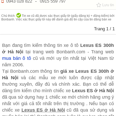
0943 028 822
-
0915 559 797
Lưu tin
Chú thích:
Tin xe cũ đã được xác thực giấy tờ (giấy đăng ký + đăng kiểm) bởi
Bonbanh. Việc xác thực giấy tờ này để đánh giá độ tin cậy của tin đăng bán xe
Trang
1
/ 1
Bạn đang tìm kiếm thông tin xe ô tô
Lexus ES 300h
ở Hà Nội
tại trang web Bonbanh.com - Trang web
mua bán ô tô
cũ và mới uy tín nhất tại Việt Nam từ
năm 2006.
Tại Bonbanh.com thông tin
giá xe Lexus ES 300h ở
Hà Nội
và các mẫu xe mới luôn được cập nhật
thường xuyên, đầy đủ và chính xác. Bạn có thể dễ
dàng tìm kiếm cho mình chiếc xe
Lexus ES ở Hà Nội
đã qua sử dụng hay 1 chiếc xe mới chính hãng ưng ý
nhất với giá cả tốt nhất trên thị trường . Nếu bạn có
chiếc xe
Lexus ES ở Hà Nội
cũ đã qua sử dụng và