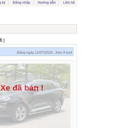
 ký
Đăng nhập
Hướng dẫn
Liên hệ
46
]
Đăng ngày 12/07/2026 . Xem 9 lượt
Xe đã bán !