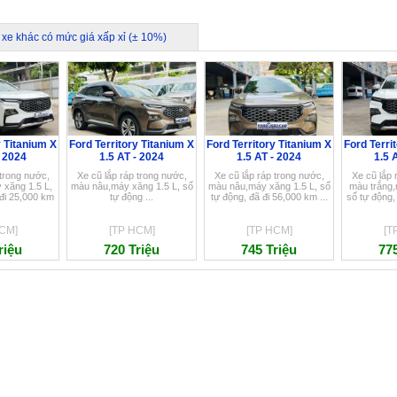
 xe khác có mức giá xấp xỉ (± 10%)
y Titanium X
Ford Territory Titanium X
Ford Territory Titanium X
Ford Terri
- 2024
1.5 AT - 2024
1.5 AT - 2024
1.5 
 trong nước,
Xe cũ lắp ráp trong nước,
Xe cũ lắp ráp trong nước,
Xe cũ lắp 
 xăng 1.5 L,
màu nâu,máy xăng 1.5 L, số
màu nâu,máy xăng 1.5 L, số
màu trắng,
 đi 25,000 km
tự động ...
tự động, đã đi 56,000 km ...
số tự động,
CM]
[TP HCM]
[TP HCM]
[T
riệu
720 Triệu
745 Triệu
775