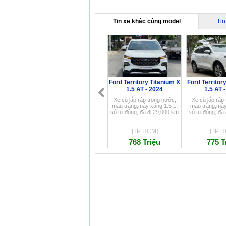
Tin xe khác cùng model
Tin
Ford Territory Titanium X
Ford Territor
1.5 AT - 2024
1.5 AT 
Xe cũ lắp ráp trong nước,
Xe cũ lắp ráp
màu trắng,máy xăng 1.5 L,
màu trắng,máy
số tự động, đã đi 29,000 km
số tự động, đã
...
...
[TP HCM]
[TP H
768 Triệu
775 T