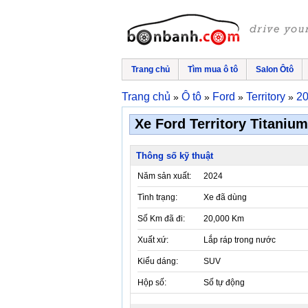
Trang chủ
Tìm mua ô tô
Salon Ôtô
Trang chủ
Ô tô
Ford
Territory
2
»
»
»
»
Xe Ford Territory Titanium
Thông số kỹ thuật
Năm sản xuất:
2024
Tình trạng:
Xe đã dùng
Số Km đã đi:
20,000 Km
Xuất xứ:
Lắp ráp trong nước
Kiểu dáng:
SUV
Hộp số:
Số tự động