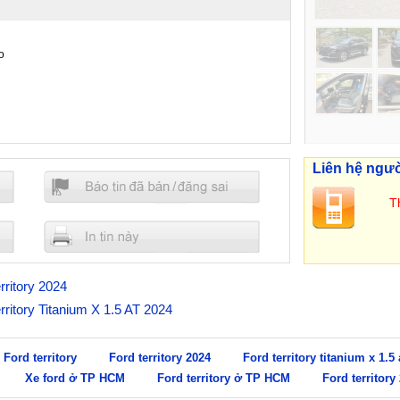
o
Liên hệ ngư
Th
rritory 2024
erritory Titanium X 1.5 AT 2024
Ford territory
Ford territory 2024
Ford territory titanium x 1.5 
Xe ford ở TP HCM
Ford territory ở TP HCM
Ford territor