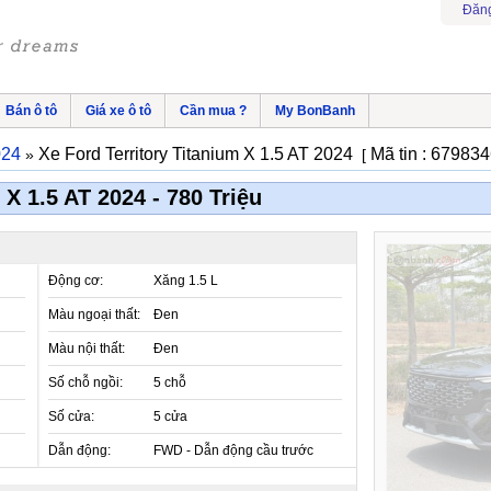
Đăng
Bán ô tô
Giá xe ô tô
Cần mua ?
My BonBanh
024
Xe Ford Territory Titanium X 1.5 AT 2024
Mã tin : 67983
»
[
 X 1.5 AT 2024 - 780 Triệu
Động cơ:
Xăng 1.5 L
Màu ngoại thất:
Đen
Màu nội thất:
Đen
Số chỗ ngồi:
5 chỗ
Số cửa:
5 cửa
Dẫn động:
FWD - Dẫn động cầu trước