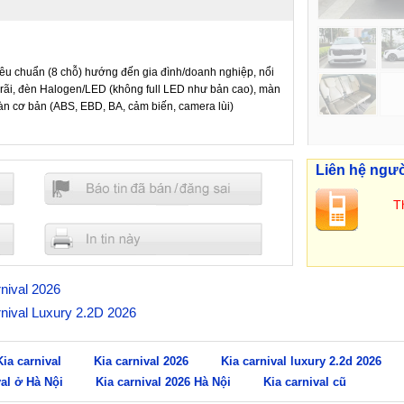
iêu chuẩn (8 chỗ) hướng đến gia đình/doanh nghiệp, nổi
g rãi, đèn Halogen/LED (không full LED như bản cao), màn
oàn cơ bản (ABS, EBD, BA, cảm biến, camera lùi)
Liên hệ ngư
Th
rnival 2026
arnival Luxury 2.2D 2026
Kia carnival
Kia carnival 2026
Kia carnival luxury 2.2d 2026
val ở Hà Nội
Kia carnival 2026 Hà Nội
Kia carnival cũ