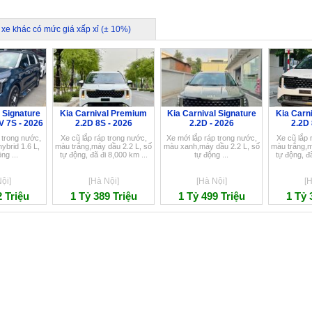
 xe khác có mức giá xấp xỉ (± 10%)
 Signature
Kia Carnival Premium
Kia Carnival Signature
Kia Carn
V 7S - 2026
2.2D 8S - 2026
2.2D - 2026
2.2D 
 trong nước,
Xe cũ lắp ráp trong nước,
Xe mới lắp ráp trong nước,
Xe cũ lắp 
ybrid 1.6 L,
màu trắng,máy dầu 2.2 L, số
màu xanh,máy dầu 2.2 L, số
màu trắng,m
ng ...
tự động, đã đi 8,000 km ...
tự động ...
tự động, đã
ội]
[Hà Nội]
[Hà Nội]
[H
2 Triệu
1 Tỷ 389 Triệu
1 Tỷ 499 Triệu
1 Tỷ 