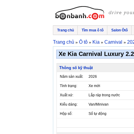
Trang chủ
Tìm mua ô tô
Salon Ôtô
Trang chủ
Ô tô
Kia
Carnival
20
»
»
»
»
Xe Kia Carnival Luxury 2.2
Thông số kỹ thuật
Năm sản xuất:
2026
Tình trạng:
Xe mới
Xuất xứ:
Lắp ráp trong nước
Kiểu dáng:
Van/Minivan
Hộp số:
Số tự động