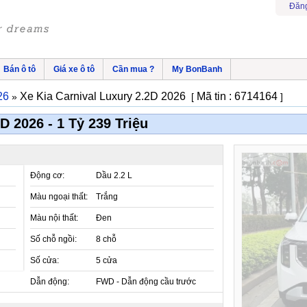
Đăng
Bán ô tô
Giá xe ô tô
Cần mua ?
My BonBanh
26
Xe Kia Carnival Luxury 2.2D 2026
Mã tin : 6714164
»
[
]
D 2026 - 1 Tỷ 239 Triệu
Động cơ:
Dầu 2.2 L
Màu ngoại thất:
Trắng
Màu nội thất:
Đen
Số chỗ ngồi:
8 chỗ
Số cửa:
5 cửa
Dẫn động:
FWD - Dẫn động cầu trước