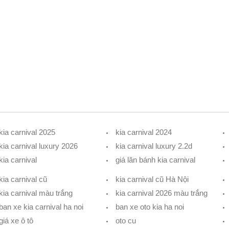
kia carnival 2025
kia carnival 2024
kia carnival luxury 2026
kia carnival luxury 2.2d
kia carnival
giá lăn bánh kia carnival
kia carnival cũ
kia carnival cũ Hà Nội
kia carnival màu trắng
kia carnival 2026 màu trắng
ban xe kia carnival ha noi
ban xe oto kia ha noi
giá xe ô tô
oto cu