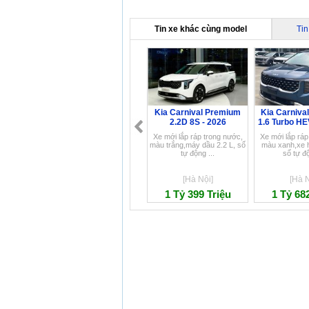
Tin xe khác cùng model
Tin
Kia Carnival Premium
Kia Carnival
2.2D 8S - 2026
1.6 Turbo HE
Xe mới lắp ráp trong nước,
Xe mới lắp ráp
màu trắng,máy dầu 2.2 L, số
màu xanh,xe h
tự động ...
số tự độ
[Hà Nội]
[Hà N
1 Tỷ 399 Triệu
1 Tỷ 68