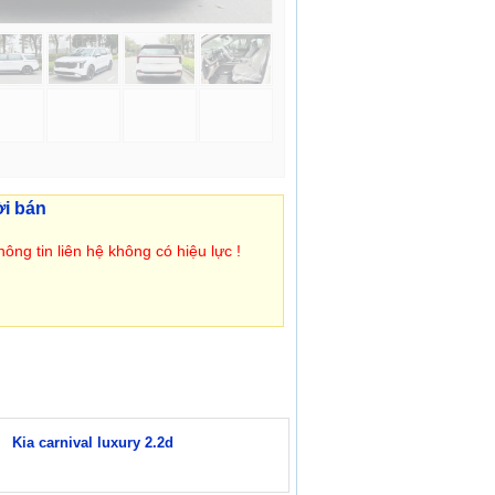
ời bán
ông tin liên hệ không có hiệu lực !
Kia carnival luxury 2.2d