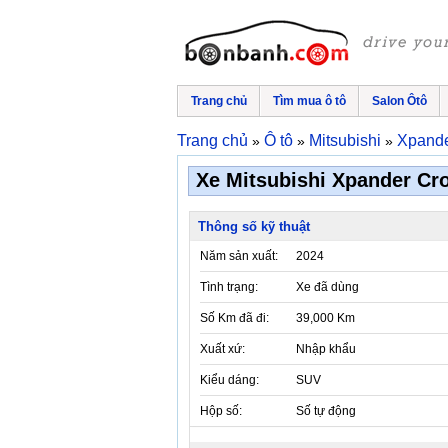
Trang chủ
Tìm mua ô tô
Salon Ôtô
Trang chủ
Ô tô
Mitsubishi
Xpand
»
»
»
Xe Mitsubishi Xpander Cro
Thông số kỹ thuật
Năm sản xuất:
2024
Tình trạng:
Xe đã dùng
Số Km đã đi:
39,000 Km
Xuất xứ:
Nhập khẩu
Kiểu dáng:
SUV
Hộp số:
Số tự động