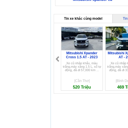
Tin xe khác cùng model
Tin
Mitsubishi Xpander
Mitsubishi X
Cross 1.5 AT - 2023
AT - 
Xe cũ nhập khẩu, màu
Xe cũ nhập 
trắng,máy xăng 1.5 L, số tự
trắng,máy xăng
động, đã đi 57,000 km ...
động, đã đi 3
[Cần Thơ]
[Bình D
520 Triệu
469 T