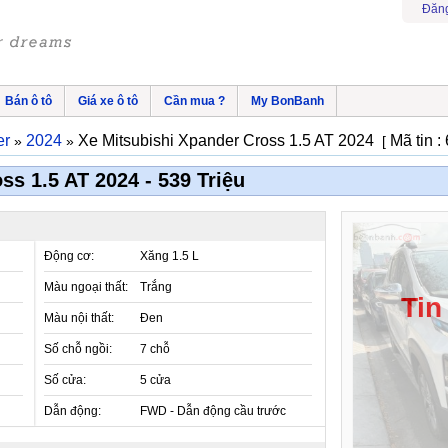
Đăng
Bán ô tô
Giá xe ô tô
Cần mua ?
My BonBanh
er
2024
Xe Mitsubishi Xpander Cross 1.5 AT 2024
Mã tin 
»
»
[
ss 1.5 AT 2024 - 539 Triệu
Động cơ:
Xăng 1.5 L
Màu ngoại thất:
Trắng
Tin
Màu nội thất:
Đen
Số chỗ ngồi:
7 chỗ
Số cửa:
5 cửa
Dẫn động:
FWD - Dẫn động cầu trước