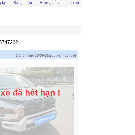
 ký
Đăng nhập
Hướng dẫn
Liên hệ
: 6747222
]
Đăng ngày 18/06/2026 . Xem 35 lượt
 xe đã hết hạn !