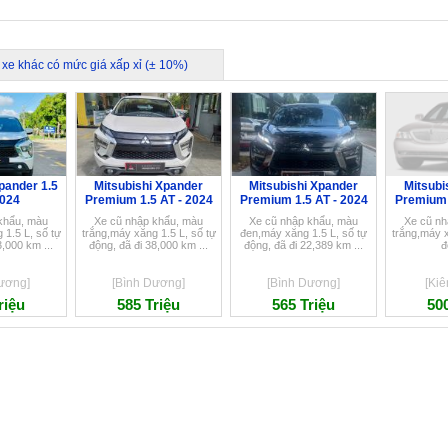
 xe khác có mức giá xấp xỉ (± 10%)
pander 1.5
Mitsubishi Xpander
Mitsubishi Xpander
Mitsubi
2024
Premium 1.5 AT - 2024
Premium 1.5 AT - 2024
Premium 
khẩu, màu
Xe cũ nhập khẩu, màu
Xe cũ nhập khẩu, màu
Xe cũ nh
 1.5 L, số tự
trắng,máy xăng 1.5 L, số tự
đen,máy xăng 1.5 L, số tự
trắng,máy x
3,000 km ...
động, đã đi 38,000 km ...
động, đã đi 22,389 km ...
đ
ương]
[Bình Dương]
[Bình Dương]
[Kiê
riệu
585 Triệu
565 Triệu
500