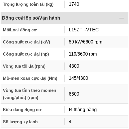
Trọng lượng toàn tải (kg)
1740
Động cơ/Hộp số/Vận hành
Mã/Loại động cơ
L15ZF i-VTEC
Công suất cực đại (kW)
89 kW/6600 rpm
Công suất cực đại (hp)
119/6600 rpm
Vòng tua tối đa (rpm)
4300
Mô-men xoắn cực đại (Nm)
145/4300
Vòng tua tính theo momen
6600
(vòng/phút) (rpm)
Kiểu dáng động cơ
I4 thẳng hàng
Số lượng xy lanh
4