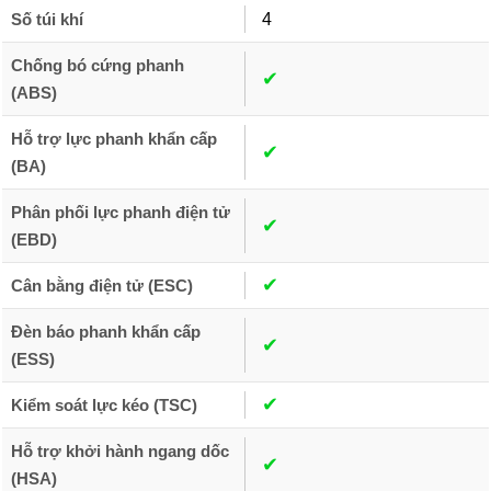
Số túi khí
4
Chống bó cứng phanh
✔︎
(ABS)
Hỗ trợ lực phanh khẩn cấp
✔︎
(BA)
Phân phối lực phanh điện tử
✔︎
(EBD)
✔︎
Cân bằng điện tử (ESC)
Đèn báo phanh khẩn cấp
✔︎
(ESS)
✔︎
Kiểm soát lực kéo (TSC)
Hỗ trợ khởi hành ngang dốc
✔︎
(HSA)