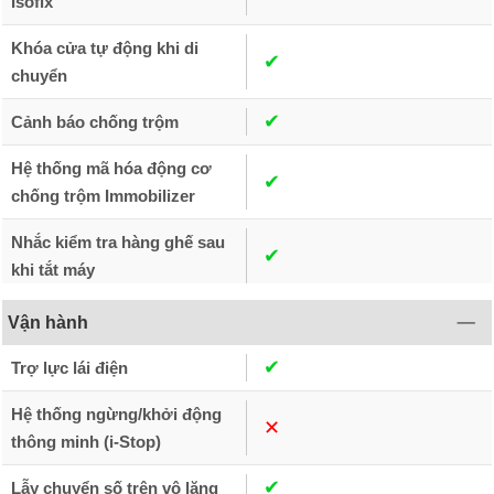
Isofix
Khóa cửa tự động khi di
✔︎
chuyển
✔︎
Cảnh báo chống trộm
Hệ thống mã hóa động cơ
✔︎
chống trộm Immobilizer
Nhắc kiểm tra hàng ghế sau
✔︎
khi tắt máy
Vận hành
✔︎
Trợ lực lái điện
Hệ thống ngừng/khởi động
✕︎
thông minh (i-Stop)
✔︎
Lẫy chuyển số trên vô lăng