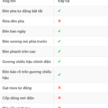
Ăng ten
Vây cá
✔︎
Đèn pha tự động bật tắt
✕︎
Rửa đèn pha
✔︎
Đèn ban ngày
✔︎
Đèn sương mù phía trước
✔︎
Đèn phanh trên cao
✔︎
Gương chiếu hậu chỉnh điện
Đèn báo rẽ trên gương chiếu
✔︎
hậu
✕︎
Gạt mưa tự động
✕︎
Cốp đóng mở điện