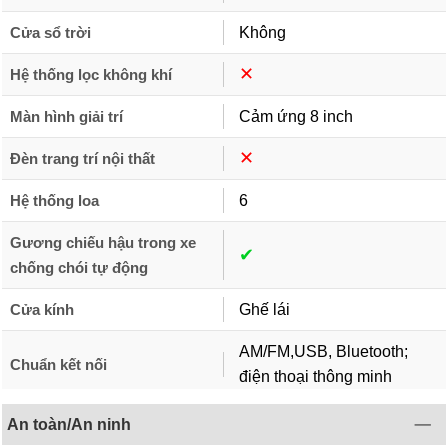
Cửa sổ trời
Không
✕︎
Hệ thống lọc không khí
Màn hình giải trí
Cảm ứng 8 inch
✕︎
Đèn trang trí nội thất
Hệ thống loa
6
Gương chiếu hậu trong xe
✔︎
chống chói tự động
Cửa kính
Ghế lái
AM/FM,USB, Bluetooth;
Chuẩn kết nối
điện thoại thông minh
An toàn/An ninh