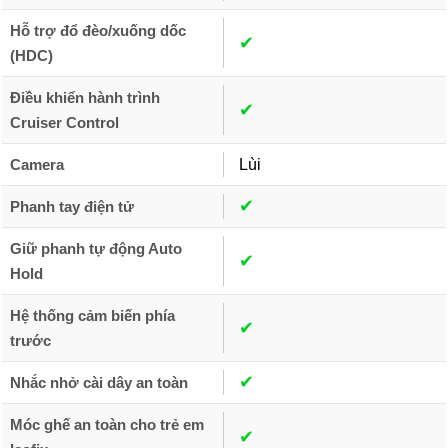
Hỗ trợ đổ đèo/xuống dốc
✔︎
(HDC)
Điều khiển hành trình
✔︎
Cruiser Control
Camera
Lùi
✔︎
Phanh tay điện tử
Giữ phanh tự động Auto
✔︎
Hold
Hệ thống cảm biến phía
✔︎
trước
✔︎
Nhắc nhở cài dây an toàn
Móc ghế an toàn cho trẻ em
✔︎