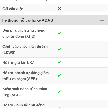
✕︎
Gài cầu điện
Hệ thống hỗ trợ lái xe ADAS
Đèn pha thích ứng chống
✔︎
chói tự động (AHB)
Cảnh báo chệch làn đường
✔︎
(LDWS)
✔︎
Hỗ trợ giữ làn LKA
Hỗ trợ phanh tự động giảm
✔︎
thiểu va chạm (AEB)
Kiểm soát hành trình thích
✔︎
ứng (ACC)
Hỗ trợ đánh lái chủ động
✔︎