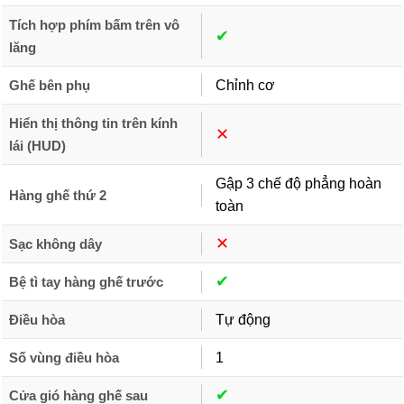
Tích hợp phím bấm trên vô
✔︎
lăng
Ghế bên phụ
Chỉnh cơ
Hiển thị thông tin trên kính
✕︎
lái (HUD)
Gập 3 chế độ phẳng hoàn
Hàng ghế thứ 2
toàn
✕︎
Sạc không dây
✔︎
Bệ tì tay hàng ghế trước
Điều hòa
Tự động
Số vùng điều hòa
1
✔︎
Cửa gió hàng ghế sau