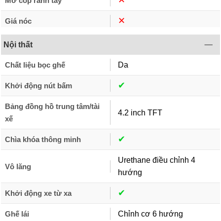
✕︎
Mở cốp rảnh tay
✕︎
Giá nóc
Nội thất
Chất liệu bọc ghế
Da
✔︎
Khởi động nút bấm
Bảng đồng hồ trung tâm/tài
4.2 inch TFT
xế
✔︎
Chìa khóa thông minh
Urethane điều chỉnh 4
Vô lăng
hướng
✔︎
Khởi động xe từ xa
Ghế lái
Chỉnh cơ 6 hướng