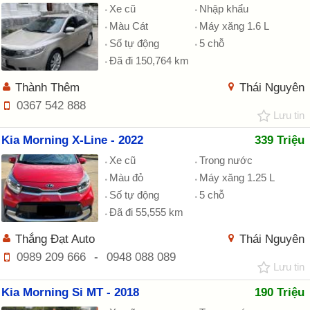
Xe cũ
Nhập khẩu
Màu Cát
Máy xăng 1.6 L
Số tự động
5 chỗ
Đã đi 150,764 km
Thành Thêm
Thái Nguyên
0367 542 888
Lưu tin
Kia Morning X-Line - 2022
339 Triệu
Xe cũ
Trong nước
Màu đỏ
Máy xăng 1.25 L
Số tự động
5 chỗ
Đã đi 55,555 km
Thắng Đạt Auto
Thái Nguyên
0989 209 666
-
0948 088 089
Lưu tin
Kia Morning Si MT - 2018
190 Triệu