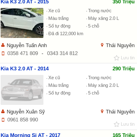
Kia K3 2.0 AT - 2015
350 Triệu
Xe cũ
Trong nước
Màu trắng
Máy xăng 2.0 L
Số tự động
5 chỗ
Đã đi 122,000 km
Nguyễn Tuấn Anh
Thái Nguyên
0358 471 809
-
0343 314 812
Lưu tin
Kia K3 2.0 AT - 2014
290 Triệu
Xe cũ
Trong nước
Màu trắng
Máy xăng 2.0 L
Số tự động
5 chỗ
Nguyễn Xuân Sỹ
Thái Nguyên
0961 858 990
Lưu tin
Kia Morning Si AT - 2017
165 Triệu