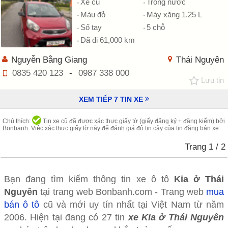
Xe cũ
Trong nước
Màu đỏ
Máy xăng 1.25 L
Số tay
5 chỗ
Đã đi 61,000 km
Nguyễn Bằng Giang
Thái Nguyên
0835 420 123
-
0987 338 000
Lưu tin
XEM TIẾP
7
TIN XE
Chú thích:
Tin xe cũ đã được xác thực giấy tờ (giấy đăng ký + đăng kiểm) bởi
Bonbanh. Việc xác thực giấy tờ này để đánh giá độ tin cậy của tin đăng bán xe
Trang
1
/ 2
Bạn đang tìm kiếm thông tin xe ô tô
Kia ở Thái
Nguyên
tại trang web Bonbanh.com - Trang web
mua
bán ô tô
cũ và mới uy tín nhất tại Việt Nam từ năm
2006. Hiện tại đang có 27 tin
xe Kia ở Thái Nguyên