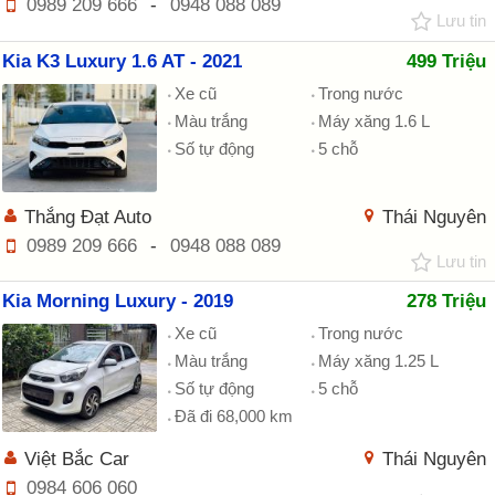
0989 209 666
-
0948 088 089
Lưu tin
Kia K3 Luxury 1.6 AT - 2021
499 Triệu
Xe cũ
Trong nước
Màu trắng
Máy xăng 1.6 L
Số tự động
5 chỗ
Thắng Đạt Auto
Thái Nguyên
0989 209 666
-
0948 088 089
Lưu tin
Kia Morning Luxury - 2019
278 Triệu
Xe cũ
Trong nước
Màu trắng
Máy xăng 1.25 L
Số tự động
5 chỗ
Đã đi 68,000 km
Việt Bắc Car
Thái Nguyên
0984 606 060