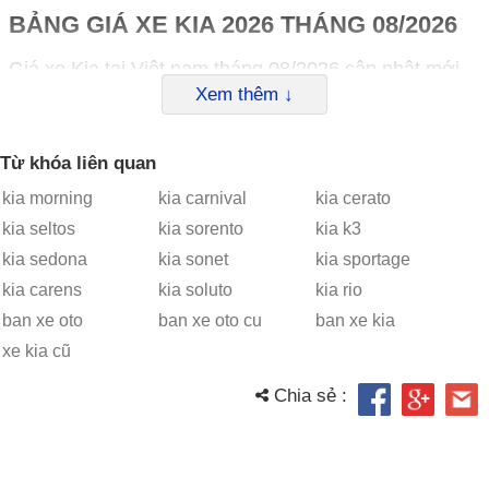
BẢNG GIÁ XE KIA 2026 THÁNG 08/2026
Giá xe Kia tại Việt nam tháng 08/2026 cập nhật mới
Xem thêm ↓
nhất bao gồm các mẫu xe chi tiết như sau:
Bảng giá xe ô tô Kia tháng 08/2026
Từ khóa liên quan
Phiên bản
Giá niêm yết
Xuất
kia morning
kia carnival
kia cerato
(VND)
xứ
kia seltos
kia sorento
kia k3
Giá xe Kia Morning 2026
kia sedona
kia sonet
kia sportage
Kia New Morning MT
325.000.000
Lắp
kia carens
kia soluto
kia rio
ráp
ban xe oto
ban xe oto cu
ban xe kia
trong
xe kia cũ
nước
Chia sẻ :
Kia New Morning AT
439.000.000
Lắp
ráp
trong
nước