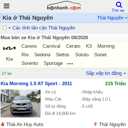
Tìm xe
Kia ở Thái Nguyên
Thái Nguyên
+ Các tỉnh lân cận Thái Nguyên
Mua bán xe Kia ở Thái Nguyên 08/2026
Carens
Carnival
Cerato
K3
Morning
Rio
Sedona
Seltos
Soluto
Sonet
Kia
...
Sorento
Sportage
Sắp xếp tin đăng
27 tin
Kia Morning 1.0 AT Sport - 2011
215 Triệu
Xe cũ
Nhập khẩu
Màu Cát
Máy xăng 1.0 L
Số tự động
5 chỗ
Đã đi 14,000 km
Thái An Huy Auto
Thái Nguyên