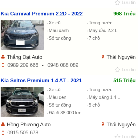
Lưu tin
Kia Carnival Premium 2.2D - 2022
968 Triệu
Xe cũ
Trong nước
Màu xanh
Máy dầu 2.2 L
Số tự động
7 chỗ
Thắng Đạt Auto
Thái Nguyên
0989 209 666
-
0948 088 089
Lưu tin
Kia Seltos Premium 1.4 AT - 2021
515 Triệu
Xe cũ
Trong nước
Màu đen
Máy xăng 1.4 L
Số tự động
5 chỗ
Đã đi 38,000 km
Hồng Phương Auto
Thái Nguyên
0915 505 678
Lưu tin