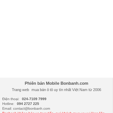
Kia New Morning GT-Line
469.000.000
Lắp
ráp
trong
nước
Giá xe Kia Soluto 2026
Kia Soluto MT
345.000.000
Lắp
ráp
trong
nước
Kia Soluto MT Deluxe
375.000.000
Lắp
ráp
Phiên bản Mobile Bonbanh.com
trong
Trang web
mua bán ô tô
uy tín nhất Việt Nam từ 2006
nước
Điện thoại:
024-7109 7999
Kia Soluto AT Deluxe
439.000.000
Lắp
Hotline:
094 2727 225
ráp
Email: contact@bonbanh.com