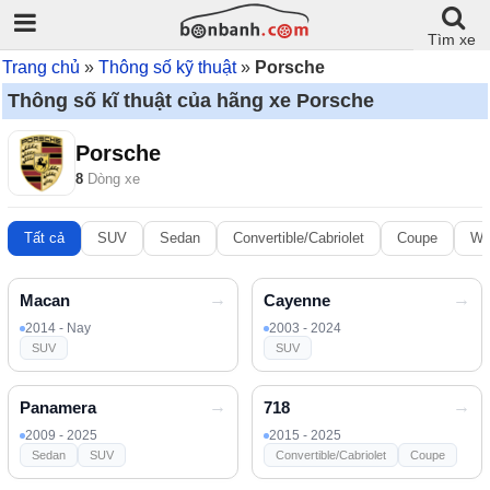
Tìm xe
Trang chủ
Thông số kỹ thuật
Porsche
Thông số kĩ thuật của hãng xe Porsche
Porsche
8
Dòng xe
Tất cả
SUV
Sedan
Convertible/Cabriolet
Coupe
Wa
Macan
Cayenne
2014 - Nay
2003 - 2024
SUV
SUV
Panamera
718
2009 - 2025
2015 - 2025
Sedan
SUV
Convertible/Cabriolet
Coupe