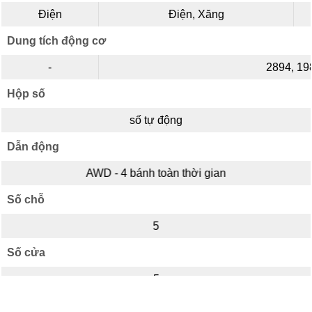
Điện
Điện, Xăng
Dung tích động cơ
-
2894, 19
Hộp số
số tự động
Dẫn động
AWD - 4 bánh toàn thời gian
Số chỗ
5
Số cửa
5
Kiểu dáng
+
+
So sánh ngay (
0
)
Thêm xe
Thêm xe