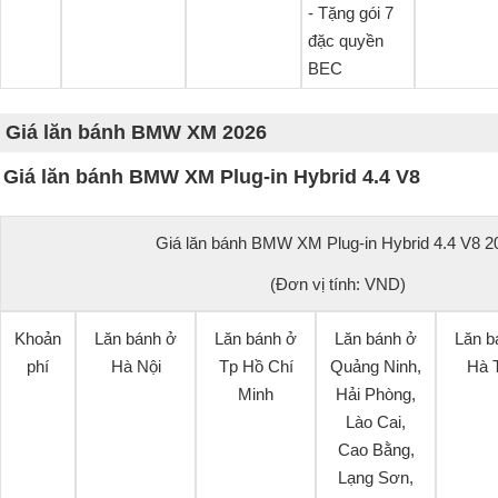
- Tặng gói 7
đặc quyền
BEC
Giá lăn bánh BMW XM 2026
Giá lăn bánh BMW XM Plug-in Hybrid 4.4 V8
Giá lăn bánh BMW XM Plug-in Hybrid 4.4 V8 2
(Đơn vị tính: VND)
Khoản
Lăn bánh ở
Lăn bánh ở
Lăn bánh ở
Lăn b
phí
Hà Nội
Tp Hồ Chí
Quảng Ninh,
Hà 
Minh
Hải Phòng,
Lào Cai,
Cao Bằng,
Lạng Sơn,