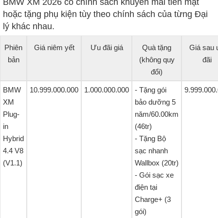
BMW XM 2026 có chính sách khuyến mãi tiền mặt
hoặc tặng phụ kiện tùy theo chính sách của từng Đại
lý khác nhau.
Phiên
Giá niêm yết
Ưu đãi giá
Quà tặng
Giá sau 
bản
(không quy
đãi
đổi)
BMW
10.999.000.000
1.000.000.000
- Tặng gói
9.999.000
XM
bảo dưỡng 5
Plug-
năm/60.00km
in
(46tr)
Hybrid
- Tặng Bộ
4.4 V8
sạc nhanh
(V1.1)
Wallbox (20tr)
- Gói sạc xe
điện tại
Charge+ (3
gói)